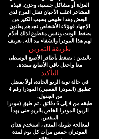
العزلة أو مشاكل جنسية، وحزن. فهذه
المشاعر اغلب الأحيان تقلل المرح لدى
البعض وهذا طبيعي يسبب الكثير من
الإجهاد فهؤلاء الأشخاص تجدهم يعانون
بضغط الوقت ونفس مقطوع لذلك أقدّم
لهم هذا المودرا والشفاء بيد الله. تعريف
طريقة التمرين
باليدين : تضغط بأظافر الأصبع الوسطى
معا واجعل باقي الأصابع ممتدة.
التأكيد
في حالة نوبة الربو الحادة، أولاً يفضل
تطبيق (المودرا القصبي) المودرا رقم 4
من الجدول.
طبقه من 4 إلى 6 دقائق . ثم طبق (مودرا
الربو) المودرا الخاص بالربو حتى يهدأ
التنفس.
لمعالجة طويلة المدى ، استخدم هذان
المودران خمس مرات كل يوم لمدة
خمس دقائق.