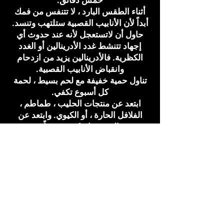
أثناء الطقس البارد ، لا تتنفس من فمك
أبداً لأن الأنابيب القصبية ستلتهب وتنسد.
حاول أن لاتستعجل لأنه عند حدوث أي
إجهاد تتنشط غدد الأدرينالين أو الغدد
الكظرية. فالأدرينالين يزيد من ازدحام
وانقباض الأنابيب القصبية.
تناول حمية خفيفة مع لحم بسيط ، لحمة
كل أسبوع تكفي.
ابتعد عن منتجات الحليب ، طماطم ،
الفلافل الحارة ، أو الكيوي. وابتعد عن
التدخين إن كنت مدخناً.
لا تأخذ الأدوية التي تضعف نظام المناعة ،
كالمضادات الحيوية.
فقط خذ كفايتك من الهواء النقي وذلك
بالمشي لمدة طويلة. ومارس اليوغا أو
التمارين الرياضية “الجمنيزيوم” كل
أسبوع
وخذ كفايتك من الراحة.
معظم الناس الذين يعانون من صعوبات