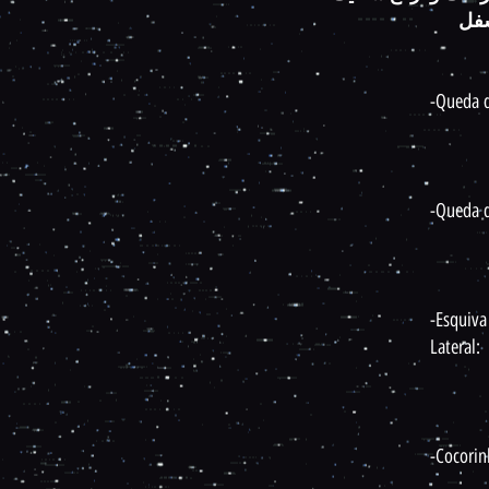
سفل
-Queda d
-Queda 
-Esquiva
Lateral:
-Cocorin