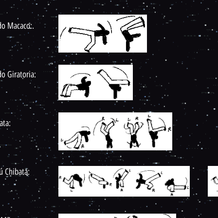
do Macaco:.
do Giratoria:
ata:
Aú Chibata: