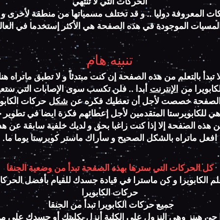
الحركات التي لا تنتهي
ات المعروفة دوليا .. و قد تختلف مسمياتها من منطقة لأخرى و
لمسيات الموجودة في هذه الصفحة هي الأكثر إستخدما في العال
تنبيه هام
ا تبدأ بالتعلم من هذه الصفحة إن كنت مبتدئاً و لا تطبق ماتراه هنا
لكابويرا من
الإنترنت
أبدا .. فلن تكسب سوى الإصابات التي ست
الصفحة خصصت لأجل أن تعطيك فكره عن
شكل
حركات الكاب ..
ي للكابويرستا المتقدمين لأجل إعطائهم فكرة ايضا في تطوير 
د من هذه الصفحة إلا إذا كنت راغبا بحق و لديك خلفية سابقة عن 
افعل ماتراه بالشكل الصحيح و سأراك ماستر كويرستا يوما ما.
كل الحركات التي سترها
بهذه
الصفحة تبدأ من وضعية الجنقا
م الكابويرا و كن ماسترا في قيادة جسدك للقيام بأفضل الحرك
حركات الكابويرا
جميع حركات الكابويرا تبدأ من الجنقا
جي هينز وهي النزول على الكلية أنزل بكليتك أو جسدك على مر