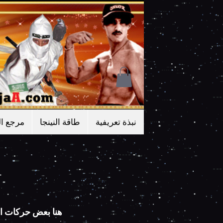
نبذة تعريفية
طاقة النينجا
مرجع ال
هنا بعض حركات ال