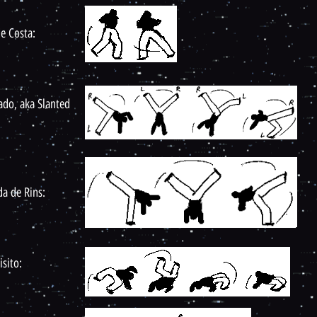
de Costa:
ado, aka Slanted
da de Rins:
isito: