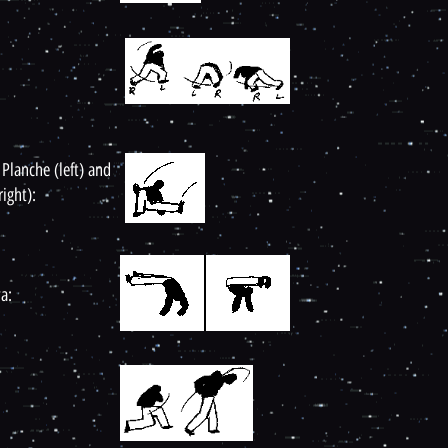
 Planche (left) and
ight):
va: