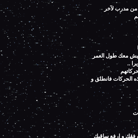
 من مدرب لآخر
م
عيش معك طول العمر
ويرا
حركاتهم
هذه الحركات فانطلق و
ات
: فقك و ارفع ساقيك