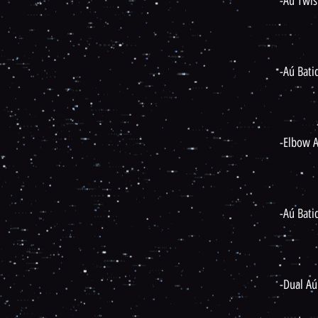
-Aú Twis
-Aú Bati
-Elbow A
-Aú Bati
-Dual Aú