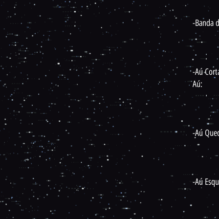
-Banda 
-Aú Cort
Aú:
-Aú Que
-Aú Esqu