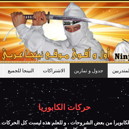
متدربين
جدول و تمارين
الاشتراكات
النينجا للجميع
حركات الكابوريا
كابويرا من بعض الشروحات ، و للعلم هذه ليست كل الحركات ب