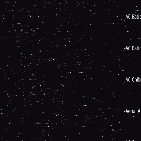
-Aú Bati
-Aú Bati
-Aú Chib
-Aerial 