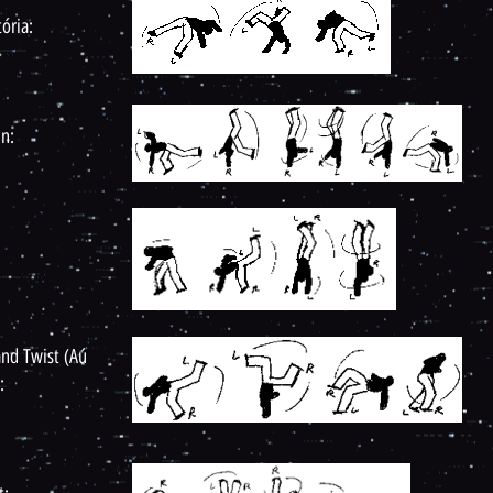
ória:
n:
nd Twist (Aú
):