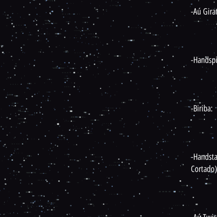
-Aú Girat
-Handspi
-Biriba:
-Handsta
Cortado