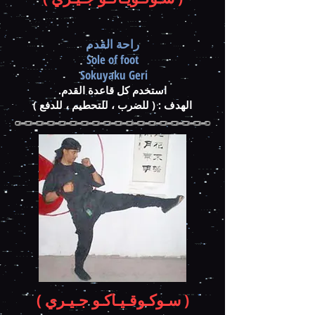
راحة القدم
Sole of foot
Sokuyaku Geri
استخدم كل قاعدة القدم.
الهدف : ( للضرب ، للتحطيم ، للدفع )
( سـوكـوقـيـاكـو جـيـري )