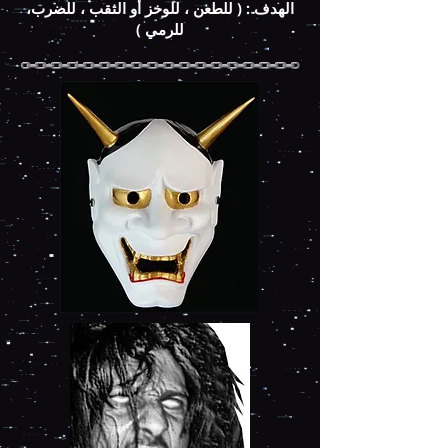
الهدف : ( للطعن ، للوخز أو الثقب ، للضرب،
للرمي )