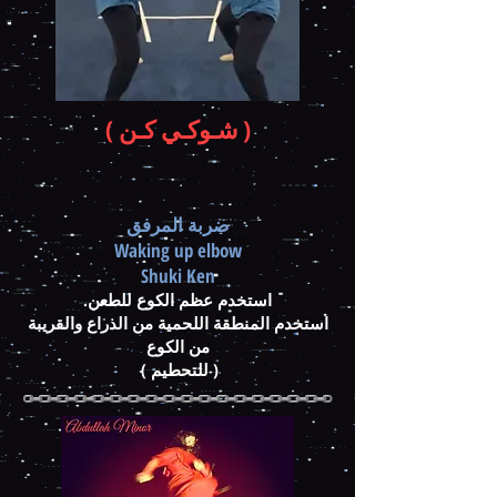
( شـوكـي كـن )
ضربة المرفق
Waking up elbow
Shuki Ken
استخدم عظم الكوع للطعن.
استخدم المنطقة اللحمية من الذراع والقريبة
من الكوع
( للتحطيم )