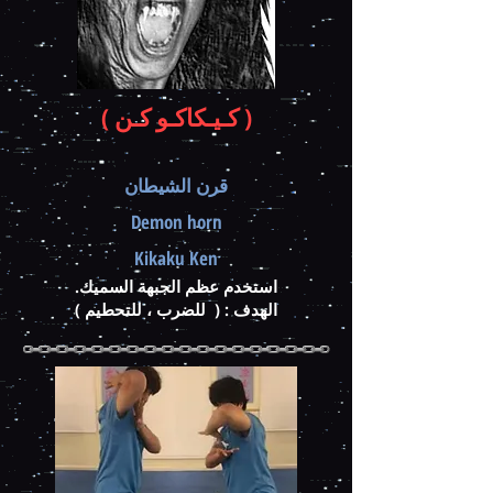
( كـيـكاكـو كـن )
قرن الشيطان
Demon horn
Kikaku Ken
استخدم عظم الجبهة السميك.
الهدف : ( للضرب ، للتحطيم )