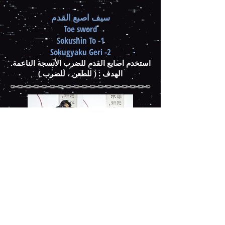
سيف اصبع القدم
Toe sword
1- Sokushin To
2- Sokugyaku Geri
استخدم اصابع القدم للضرب الأنسجة الناعمة.
الهدف : ( للطعن ، للضرب )
( تـاي كـن )
1- قبضة الجسم Body fist