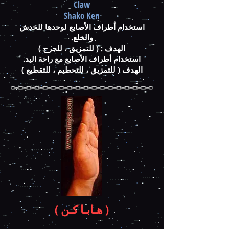
Claw
Shako Ken
استخدام أطراف الأصابع لوحدها للخدش
والخلع.
الهدف : ( للتمزيق ، للجرح )
استخدام أطراف الأصابع مع راحة اليد.
الهدف ( للتمزيق ، للتحطيم ، للتقطيع )
( هـابـا كـن )