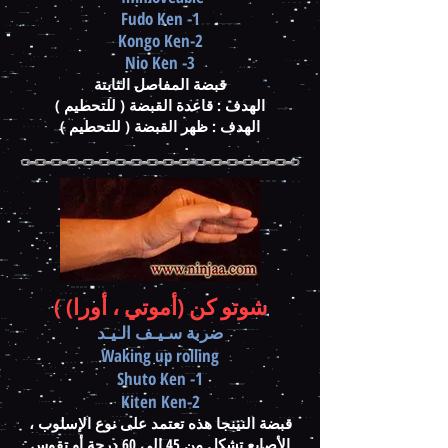
1- Fudo Ken
2-Kongo Ken
3- Nio Ken
قبضة المفاصل الثابتة
الهدف : قاعدة القبضة ( للتحطيم )
الهدف : ظهر القبضة ( للتحطيم )
( شو
تو كن (أموتي ، أورا)
ضربة سـيـف الـيـد
Waking up rolling
1- Shuto Ken
2-Kiten Ken
قبضة النينجا هذه تعتمد على نوع الإسلوب ،
الأصابع تشكل من 45 الى 60 درجة أو تقوس