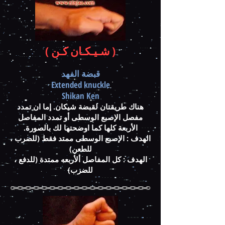
( شـيـكـان كـن )
قبضة الفهد
Extended knuckle
Shikan Ken
هناك طريقتان لقبضة شيكان. إما ان تمدد
مفصل الإصبع الوسطى أو تمدد المفاصل
الأربعة كلها كما اوضحتها لك بالصورة.
الهدف : الإصبع الوسطى ممتد فقط (للضرب ،
للطعن)
الهدف : كل المفاصل ألأربعه ممتدة (للدفع ،
للضرب)