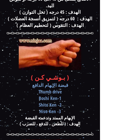
اليد.
الهدف : 45 درجه ( تخل التوازن )
الهدف : 60 درجه ( لتمزيق أنسجة العضلات )
الهدف : التقوس ( لتحطيم العظام )
( بـوشـي كـن )
قبضة الإبهام الدافع
Thumb drive
1-Boshi Ken
2- Shito Ken
3- Hiso Ken
الإبهام الممتد وتدعمه القبضة
الهدف : ( للطعن ، للدفع ، للضرب )