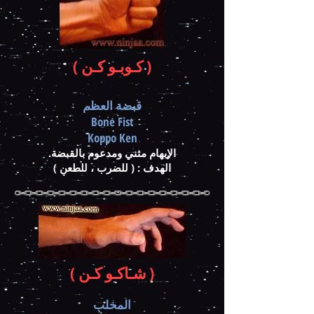
( كـوبـو كـن )
قبضة العظم
Bone Fist
Koppo Ken
الإبهام مثني ومدعوم بالقبضة.
الهدف : ( للضرب ، للطعن )
( شـاكـو كـن )
المخلب