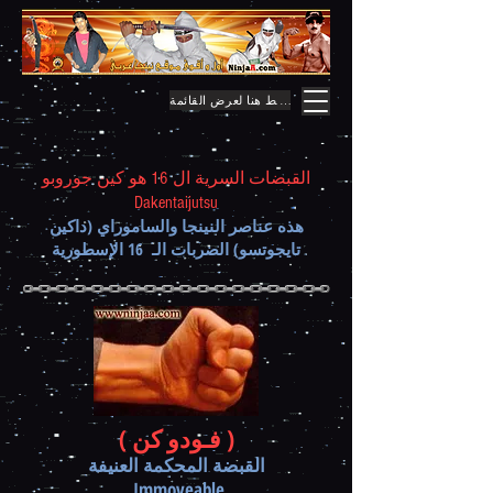
اضغط هنا لعرض القائمة
القبضات السرية ال 16 هو كين جوروبو
Dakentaijutsu
هذه عناصر النينجا والساموراي (داكين
تايجوتسو) الضربات الـ 16 الإسطورية
( فـودو كن )
القبضة المحكمة العنيفة
Immoveable