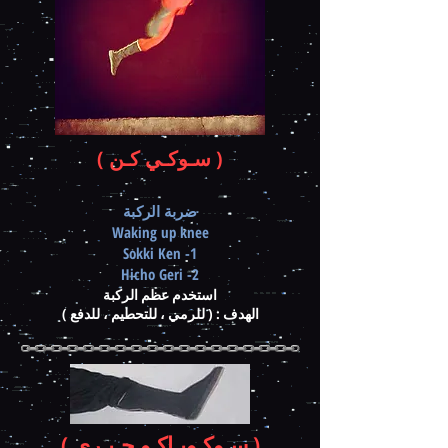
( سـوكـي كـن )
ضربة الركبة
Waking up knee
1- Sokki Ken
2- Hicho Geri
استخدم عظم الركبة
الهدف : ( للرمي ، للتحطيم ، للدفع )
( سـوكـويـاكـو جـيـري )