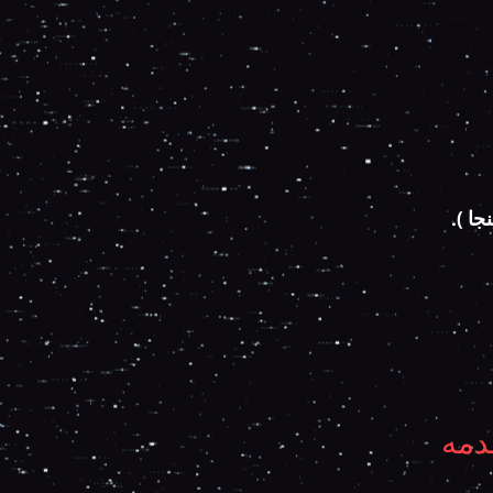
جا ).
دمه