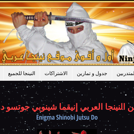
متدربين
جدول و تمارين
الاشتراكات
النينجا للجميع
 النينجا العربي إنيقما شينوبي جوتسو د
Enigma Shinobi Jutsu Do