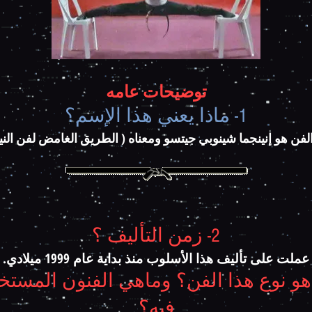
توضيحات عامه
1- ماذا يعني هذا الإسم؟
فن هو إنينجما شينوبي جيتسو ومعناه ( الطريق الغامض لفن النين
2- زمن التأليف ؟
عملت على تأليف هذا الأسلوب منذ بداية عام 1999 ميلادي.
ماهو نوع هذا الفن؟ وماهي الفنون المستخ
فيه؟