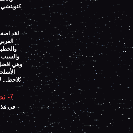
كنويتشي ن
لقد اضفت
العربي
والخطير 
والسبب أ
وهي افضل 
الأسلح
تُلاحظ… ل
7- نظام الأحزمة في فن إنيقما شينوبي جوتسو دو
في هذا 