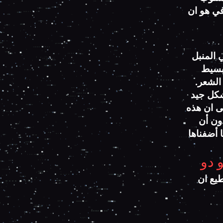
في هو ان
 المنبل
لبسيط
 الشعر.
شكل جيد
ى ان هذه
ون أن
 أضفناها
طيع ان