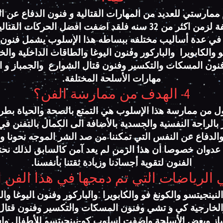
مارستي للعديد من المهارات القتالية و فنون الدفاع عن 
المختلفة لزمن اكثر من 32 سنه فلقد اضفت افضل الحركات القت
 في عدة أساليب مختلفه ببساطه هذا الإسلوب يشمل فنون ا
 والكابو
يرا والباركور وفنون اليوغا والطاقات الداخلية وال
ون المسكات والتكسير وفنون قتال الشوارع والجمباز و ا
مهارات الأسلحة المختلفة.
4- الهدف من ممارسة الفن؟
ول من ممارسة هذا الإسلوب هي التمتع بالصحة والحياة بطر
بالراحة النفسية والجسدية بالأضافة الى الكمال بالتفنن في
 والدفاع عن النفس التي تمكننا من صد الشر الموجه نحونا 
عدوان خصوصا ان هذا الزمن لم يعد آمن كالسابق لذلك نحت
الفنون لتقوية أجسادنا وزيادة ثقتنا بأنفسنا.
نينجيتسو والكونغ فو والكابويرا والباركور وفنون اليوغا وا
والخارجية كي و تشي وفنون المسكات والتكسير وفنون قتال
از وبعض الأسلحة واضفت اسلوب كو-نينجيتسو للأطفال و