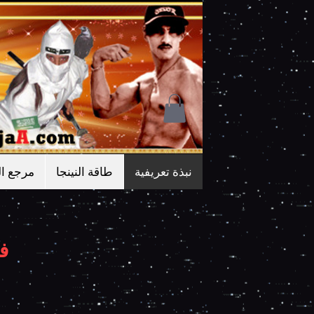
نبذة تعريفية
طاقة النينجا
مرجع ال
فن