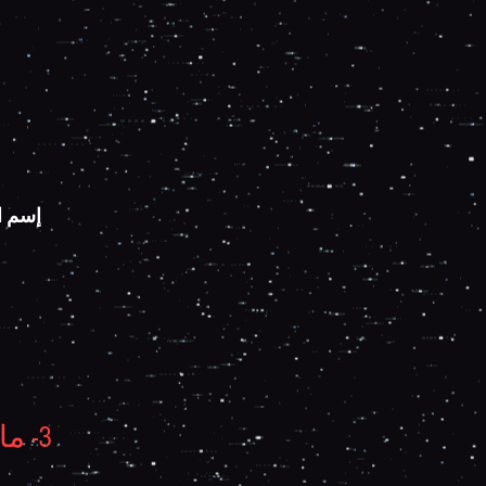
إسم ال
3- 