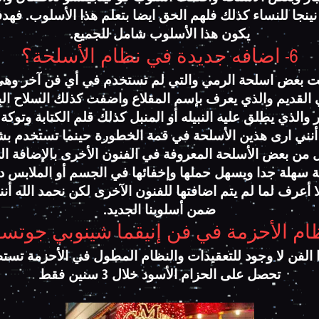
ينجا للنساء كذلك فلهم الحق ايضا بتعلم هذا الأسلوب. فهد
يكون هذا الأسلوب شامل للجميع.
6- اضافه جديدة في نظام الأسلحة؟
 بعض اسلحة الرمي والتي لم تستخدم في أي فن آخر وهي
 القديم والذي يعرف بإسم المقلاع واضفت كذلك السلاح ا
والذي يطلق عليه النبيله أو المنبل كذلك قلم الكتابة وتوكة
نني ارى هذين الأسلحة في قمة الخطورة حينما تستخدم ب
من بعض الأسلحة المعروفة في الفنون الأخرى بالإضافة ال
ة سهلة جدا ويسهل حملها وإخفائها في الجسم أو الملابس د
ا أعرف لما لم يتم اضافتها للفنون الآخرى لكن نحمد الله أننا
ضمن أسلوبنا الجديد.
الفن لا وجود للتعقيدات والنظام المطول في الأحزمة تست
تحصل على الحزام الأسود خلال 3 سنين فقط