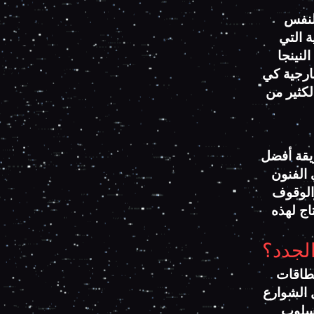
النفس
الية التي
لنينجا
خارجية كي
لكثير من
يقة أفضل
 الفنون
والوقوف
اج لهذه
لطاقات
 الشوارع
اسلوب