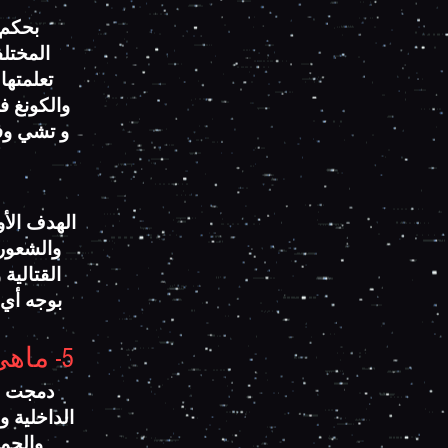
بحكم م
تعلمتها
والكونغ فو
و تشي وفن
الهدف الأ
والشعور 
القتالية
بوجه أي 
5- ماهي الرياضات التي تم دمجها في هذا الفن الجدد؟
دمجت ال
الداخلية 
والجمب