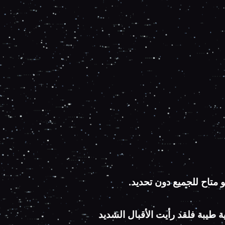
تاح للجميع دون تحديد.
ي تقريبا والحمدلله كانت بداية طيبة فلقد رأيت الأقبال الشديد