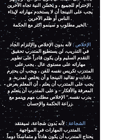
الإحترام للجميع ، و يحسّن النية تجاه الآخرين .
يجب على النينجا أن لا يستخدم مهاراته لإيذاء
الناس أو ظلم الآخرين .
الخير مطلوب و سينمو اكثر مع الحكمة.
الإخلاص :
لأنه بدون الإخلاص والإلتزام الجاد
في التدريب، لن يستطيع المتدرب تحقيق
التقدم السليم ولن يكون قادراً على تطوير
مهاراته على مستوى عال . يجب على
المتدرب تكريس نفسه للفن ، ويجب أن يحترم
عادات و تقاليد النينجا و أن يخلص لمدربه. و
يجب على المتدرب أن يعلم ، أن المعلم يعرض
المعرفة والأفكار – و على المتدرب أن يتعلم و
يدرب نفسه.” الإخلاص مطلب مهم وينمو مع
زراعة الحكمة والإحسان.
الشجاعة :
لأنه بدون شجاعة، سيفتقد
المتدرب المهارات في المواجهة.
يحتاج المتدرب أن يكون هادئاً و متماسكاً دوماً