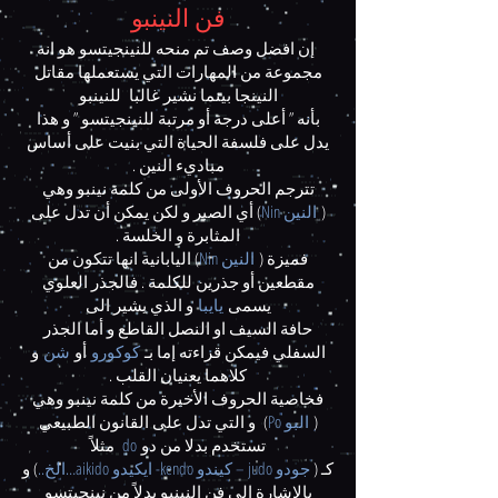
فن النينبو
إن افضل وصف تم منحه للنينجيتسو هو انه
مجموعة من المهارات التي يستعملها مقاتل
النينجا بينما نشير غالبا للنينبو
بأنه ” أعلى درجة أو مرتبة للنينجيتسو ” و هذا
يدل على فلسفة الحياة التي بنيت على أساس
مباديء النين .
تترجم الحروف الأولى من كلمة نينبو وهي
(
النين Nin
) أي الصبر و لكن يمكن أن تدل على
المثابرة و الخلسة .
فميزة (
النين Nin
) اليابانية انها تتكون من
مقطعين أو جذرين للكلمة . فالجذر العلوي
يسمى
يايبا
و الذي يشير الى
حافة السيف او النصل القاطع و أما الجذر
السفلي فيمكن قراءته إما بـ
كوكورو
أو
شن
و
كلاهما يعنيان القلب .
فخاصية الحروف الأخيرة من كلمة نينبو وهي
(
البو Po
) و التي تدل على القانون الطبيعي
تستخدم بدلا من دو
do
مثلاً
كـ (
جودو judo – كيندو kendo- ايكيدو aikido…الخ..
) و
بالاشارة إلى فن النينبو بدلاً من نينجيتسو