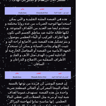
تستمر خلال الإرتطام أو التأثير في الهدف ..
هذه هي القبضة المثبتة التقليدية و التي يمكن
استخدامها لتوجيه الضربات من عدة زوايا مختلفة و
تستخدم ايضا ضد العديد من الأهداف المتنوعة . و
لكنها فعالة خاصة ضد مناطق الجسم التي تكون
فيها اطراف التركيب أو البناء العظمي موصول .
و يتم تشكيل هذه القبضة بثني الأصابع لراحة اليد و
تثبيت الإبهام بجانب السبابة و يمكن أن تستخدم
الجهة الأمامية من القبضة أو المفاصل الخارجية أو
الداخلية لضرب الهدف مثل الأنف و الفك و
الأطراف السفلية من الاضلاع و الذراعان و
الساقان .
إن قبضة البوشي كن فريدة من نوعها بالنسبة
لنظام النينجا المعركي أو القتالي فمنطقة ضربة
واحدة من هذه القبضة تستهدف عموما اهداف
شبة لينة أو مرنة مثل العضلات التي تغطي البناء
العظمي . إنها مناسبة تماما لمهاجمة المراكز