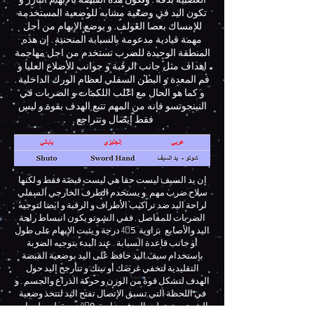
العصبية بدقة . وتكون هذه القبضة بالإبهام البارز و
تكون اليد في وضعية مشابه للوضعية المستخدمة
للإمساك بعصا الغولف. و يوضع الإبهام من أجل
مهمة قيادية مدعومة بالسبابة المنحنية . إن هذه
المنطقة الوحيدة للضرب تستخدم من اجل مهاجمة
اهداف مثل جانب الرقبة و جوانب الأضلاع العليا و
فم المعدة و البطن السفلي لعظام الورك الداخلية .
و كما هو الحال مع اغلب اللكمات و الضربات في
النينجوتسو فإنه من المهم تتبع الهدف بقوة و ليس
فقط إيصال وتتراجع .
إن يد السيف ليست حقا هي ليست قبضة فقط و لكنها
سلاح ضرب مهم .و يستخدم الطرف الخارجي السفلي
لراحة اليد ضد تراكيب الأطراف و الرقبة و ايضا لتوجيه
الضربات للمفاصل . ففي الشوتو يكون انبساط راحة
اليد والأصابع بزاوية 45ْ درجة و يثبت الإبهام على طول
أو جانب قاعدة السبابة . عند البدء بتوجيه الضربة
بإستخدام سيف اليد حافظ على اليد بوضعية القبضة
التقليدية لتخفي غرضك أو نيتك و تتأرجح اليد حول
الهدف لتشكل قوة من الوزن و حركة الذراع والجسم . و
في اللحظة التي تسبق الإتصال تفتح اليد لتتخذ وضعية
الشوتو و ترتطم بالهدف بزاوية 90ْ درجة لسطحها . و