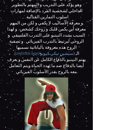
وهو يؤكد على التدريب و المهتم بالتطوير
الداخلي لشخصية الفرد بالإضافة لمهارات
اسلوب التمارين القتالية .
و معرفة الأساليب لا يكفي و لكن من المهم
معرفة أين يكمن قلبك و روحك كشخص . و لهذا
السبب يشدد النينبو على التدرب الفلسفي و
الروحي ليرتبط بالتدرب الفيزيائي . و تصفية
الروح هذه معروفة باليابانية نسميها
الـ (
سيشين تيكي كيويو seishinteki kyoyo
).
يهتم النينبو بالدفاع الكامل عن النفس و يعرف
أيضا بالدفاع ضد ما يهدد الحياة ويتم التعامل
معه بالروح بقدر الأسلوب الفيزيائي