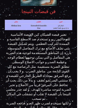
فن قبضات النينجا
تعتبر قبضة الشيكان كين القبضة الأساسية
للتوجاكيور ريو و تستخدم ضد الاسطح القاسية و
الممتدة للتركيب العظمي . ويتم تشكيل القبضة
بثني نصف الأصابع مع ترك المفاصل المتوسطة
بارزة .إن المناطق المستخدمة لتوجيه هذه الضربة
هي المفاصل و التي يمكن توجيهها لعظام الوجه
وعظمة الصدر و جوانب الاضلاع الوسطى .
تنطلق الضربة مستقيمة مثل الرصاصة مع كل
القوى النابعة من مناطق الضرب . و لا يجب أن
يرفع المرفق بمحاذاة الطريق الخارجي للقبضة و
إلا ستنثني الضربة و تُعقف و بدلاً من ذلك يجب أن
تحافظ على المرفق قريباً من الأضلاع و تجبر
الضربة لتتوجه مباشرة للهدف . و لقد حذر معلمي
النينجا بأن القبضة لا تقلب أو تتشقلب في المكان
ثم تسحب
و لكنها تستخدم لضرب ظهر العدو .فدفعه الضربة