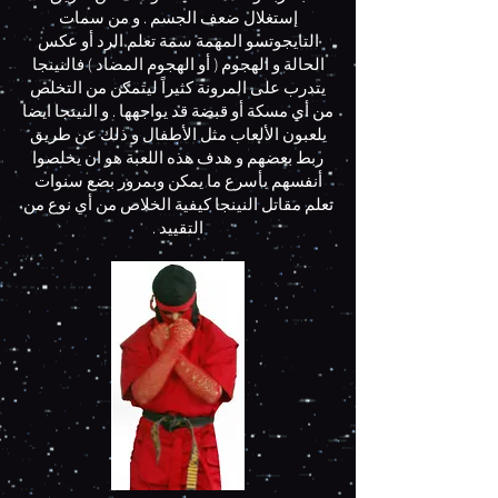
إستغلال ضعف الجسم . و من سمات
التايجوتسو المهمة سمة تعلم الرد أو عكس
الحالة و الهجوم ( أو الهجوم المضاد ) فالنينجا
يتدرب على المرونة كثيراً ليتمكن من التخلص
من أي مسكة أو قبضة قد يواجهها . و النينجا ايضا
يلعبون الألعاب مثل الأطفال و ذلك عن طريق
ربط بعضهم و هدف هذه اللعبة هو ان يخلصوا
أنفسهم بأسرع ما يمكن وبمرور بضع سنوات
تعلم مقاتل النينجا كيفية الخلاص من أي نوع من
التقييد .