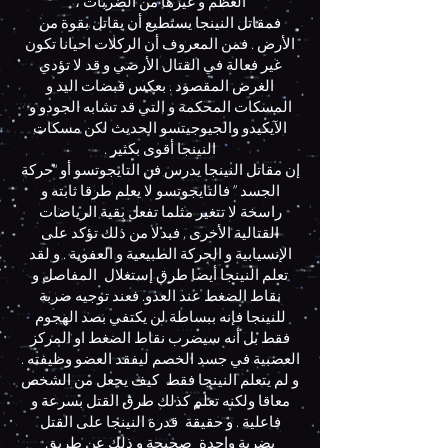
العظم و غيرها من الضربات ،
فمقاتل النينجا يستطيع أن يقاتل بقوة من
الأرض . فمن المعروف أن الركلات احيانا تكون
غير فعالة في القتال الأرضي و قد لا تؤدي
الغرض المقصود . بعكس قبضات اليد و
المسكات المحكمة و التي قد تشابه الجودو و
الآيكيدو والجيوجيتسو الحديث لكن مسكات
النينجا أقوى بكثير .
إن مقاتل النينجا يدرس فن التايجوتسو أو “حركة
الجسد ” فالتايجوتسو لا يعلم طرقا ثابته و
راسخة لا تتغير مثلما تفعل بقية الرياضات
القتالية الأخرى , فبدلا من ذلك تؤكد على
الإنسيابية و الحركة الطبيعية و العفوية . و لقد
تعلم النينجا أيضا طرق إستغلال المفاصل و
نقاط الضغط عند العدو. فعند توجيه ضربة
للنينجا فإنه ببساطة لن يكتفي بصد الهجوم
فقط بل أنه سيضرب نقاط الضغط او المركز
العصبية في جسد الخصم ليفقد العضو وظيفته .
و لم يتعلم النينجا فقط كيف يجعل من الشخص
معاقا ولكنه تعلم كذلك طرق القتل بسرعة و
فاعلية . و حقيقة قدرة النينجا على القتل
بضربة واحدة صحيحة و ذلك عن طريق