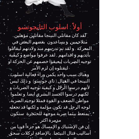
أولاً : اسلوب التايجوتسو
لقد كان مقاتلي النينجا مقاتلين مؤهلين
متلاحمين و يساعدون بعضهم البعض في
المعركة . و لقد تم تدريبهم منذ ولادتهم ليقاتلوا
بأيديهم و اقدامهم . لقد عرفوا مواضع و كيفية
توجيه الضربات ليعيقوا خصمهم عن الحركة او
ليقتلوه إن لزم الأمر
وهناك سبب واحد يكمن وراء فعالية اسلوب
النينجا في القتال ( تاي جوتسو) و ذلك ليس
لأنهم درسوا الركل و كيفية توجيه الضربات و
لكنهم درسوا الجسد البشري ايضا. و تعلموا
مواطن الضعف و القوة فمثلا توجيه الضربة
لوجه الرجل قد تكون مؤلمة و لكنها قد تجعله
يمتعظ بينما ضربة موجهة للحنجرة ستكون
مدمرة اكثر .
إن فن الإشتباك و الإمساك هو جزءاً قويا من
أساليب قتال النينجا . بالإضافة لركلات سحق